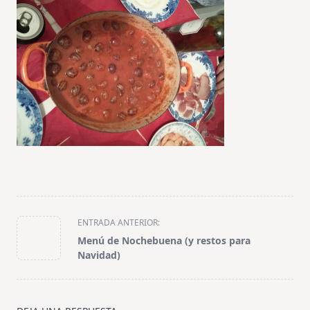
<span
ENTRADA ANTERIOR:
class="nav-
Menú de Nochebuena (y restos para
subtitle
Navidad)
screen-
reader-
text">Página</span>