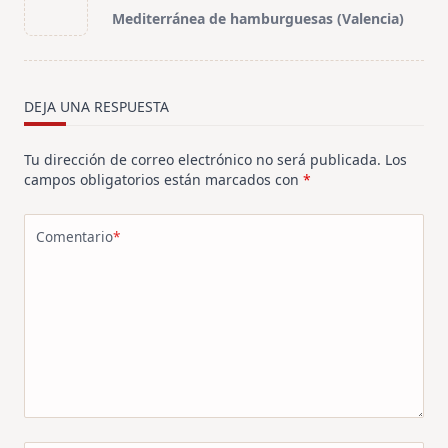
class="nav-
Mediterránea de hamburguesas (Valencia)
subtitle
screen-
reader-
text">Página</span>
DEJA UNA RESPUESTA
Tu dirección de correo electrónico no será publicada.
Los
campos obligatorios están marcados con
*
Comentario
*