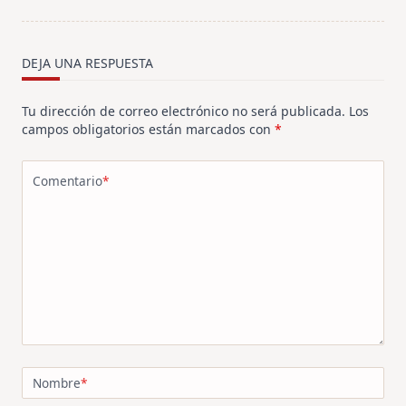
screen-
reader-
text">Página</span>
DEJA UNA RESPUESTA
Tu dirección de correo electrónico no será publicada.
Los
campos obligatorios están marcados con
*
Comentario
*
Nombre
*