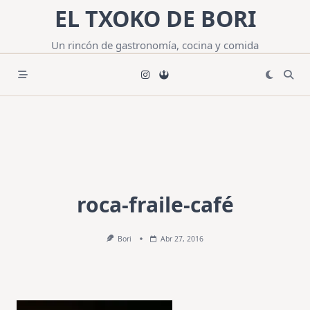
Saltar
EL TXOKO DE BORI
al
contenido
Un rincón de gastronomía, cocina y comida
roca-fraile-café
Bori
Abr 27, 2016