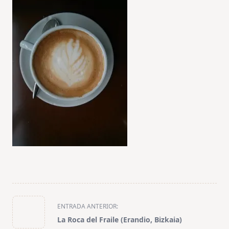
<span
ENTRADA ANTERIOR:
class="nav-
La Roca del Fraile (Erandio, Bizkaia)
subtitle