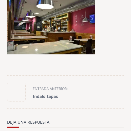
<span
ENTRADA ANTERIOR:
class="nav-
Indalo tapas
subtitle
screen-
reader-
text">Página</span>
DEJA UNA RESPUESTA