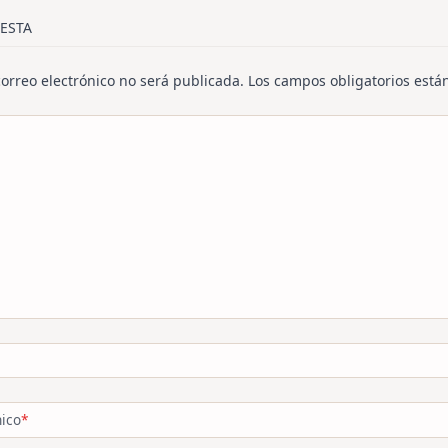
/span>
ESTA
correo electrónico no será publicada.
Los campos obligatorios est
nico
*