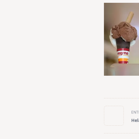
<span
ENT
class="nav-
Hel
subtitle
screen-