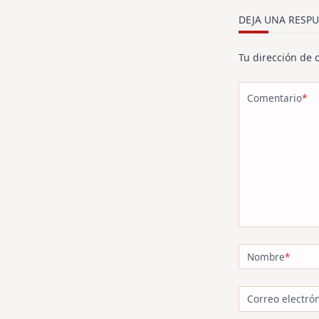
reader-
text">Página<
DEJA UNA RESPU
Tu dirección de 
Comentario
*
Nombre
*
Correo electró