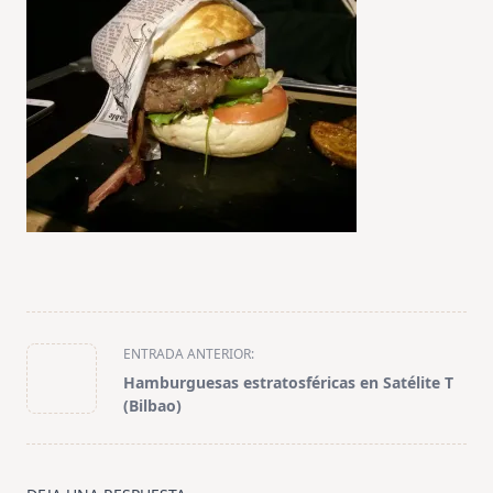
<span
ENTRADA ANTERIOR:
class="nav-
Hamburguesas estratosféricas en Satélite T
subtitle
(Bilbao)
screen-
reader-
text">Página</span>