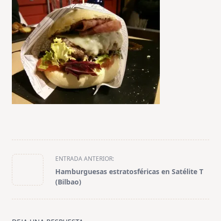
<span
ENTRADA ANTERIOR:
class="nav-
Hamburguesas estratosféricas en Satélite T
subtitle
(Bilbao)
screen-
reader-
text">Página</span>