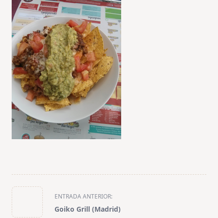
<span
ENTRADA ANTERIOR:
class="nav-
Goiko Grill (Madrid)
subtitle