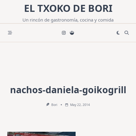
Saltar
EL TXOKO DE BORI
al
contenido
Un rincón de gastronomía, cocina y comida
nachos-daniela-goikogrill
Bori
May 22, 2014