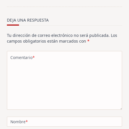
screen-
reader-
text">Página</span>
DEJA UNA RESPUESTA
Tu dirección de correo electrónico no será publicada.
Los
campos obligatorios están marcados con
*
Comentario
*
Nombre
*