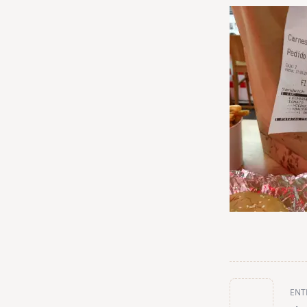
<span
ENT
class="nav-