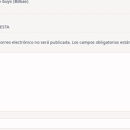
e Guys (Bilbao)
/span>
ESTA
correo electrónico no será publicada.
Los campos obligatorios est