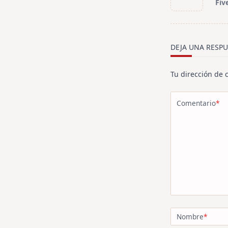
Fiv
subtitle
screen-
reader-
text">Página<
DEJA UNA RESPU
Tu dirección de 
Comentario
*
Nombre
*