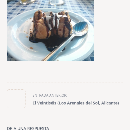
<span
ENTRADA ANTERIOR:
class="nav-
El Veintiséis (Los Arenales del Sol, Alicante)
subtitle
screen-
reader-
text">Página</span>
DEJA UNA RESPUESTA