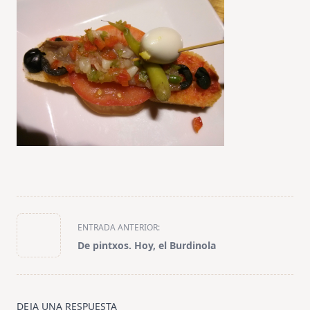
<span
ENTRADA ANTERIOR:
class="nav-
De pintxos. Hoy, el Burdinola
subtitle
screen-
reader-
text">Página</span>
DEJA UNA RESPUESTA