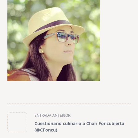
<span
ENTRADA ANTERIOR:
class="nav-
Cuestionario culinario a Chari Foncubierta
subtitle
(@CFoncu)
screen-