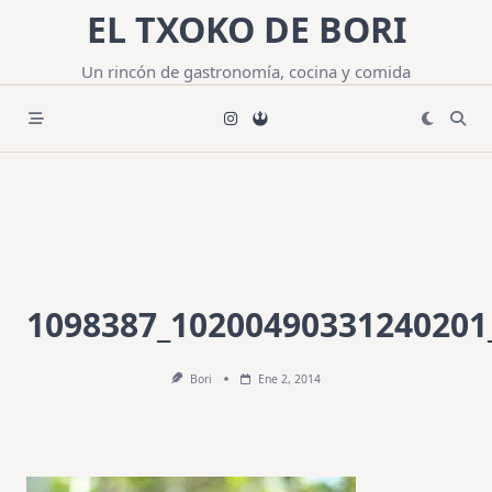
Saltar
EL TXOKO DE BORI
al
contenido
Un rincón de gastronomía, cocina y comida
1098387_10200490331240201
Bori
Ene 2, 2014