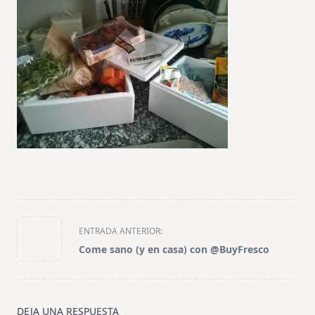
<span
ENTRADA ANTERIOR:
class="nav-
Come sano (y en casa) con @BuyFresco
subtitle
screen-
reader-
text">Página</span>
DEJA UNA RESPUESTA