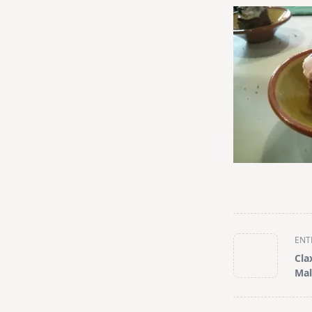
<span
ENT
class="nav-
Cla
subtitle
Mal
screen-
reader-