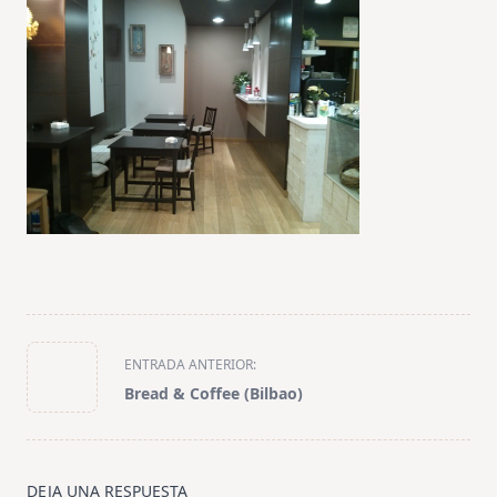
<span
ENTRADA ANTERIOR:
class="nav-
Bread & Coffee (Bilbao)
subtitle
screen-
reader-
text">Página</span>
DEJA UNA RESPUESTA