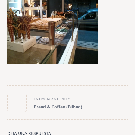
<span
ENTRADA ANTERIOR:
class="nav-
Bread & Coffee (Bilbao)
subtitle
screen-
reader-
text">Página</span>
DEJA UNA RESPUESTA