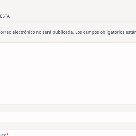
/span>
ESTA
correo electrónico no será publicada.
Los campos obligatorios est
nico
*