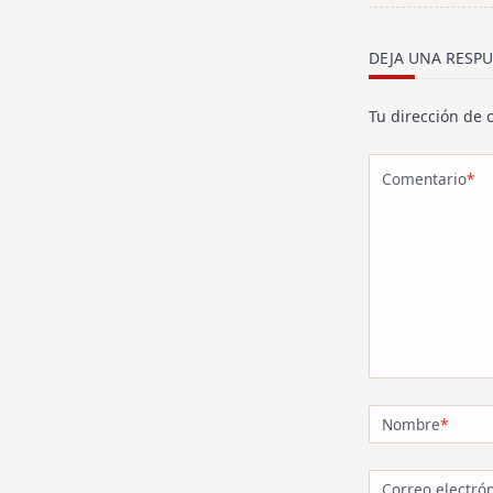
screen-
reader-
text">Página<
DEJA UNA RESPU
Tu dirección de 
Comentario
*
Nombre
*
Correo electró