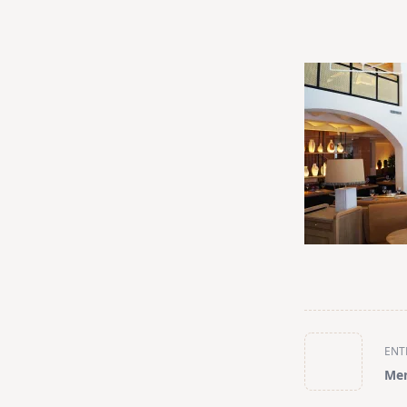
<span
ENT
class="nav-
Men
subtitle