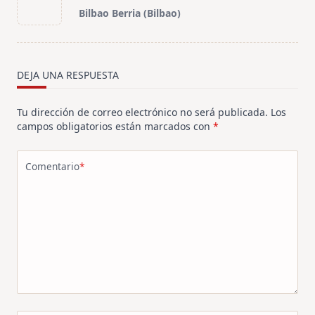
class="nav-
Bilbao Berria (Bilbao)
subtitle
screen-
reader-
text">Página</span>
DEJA UNA RESPUESTA
Tu dirección de correo electrónico no será publicada.
Los
campos obligatorios están marcados con
*
Comentario
*