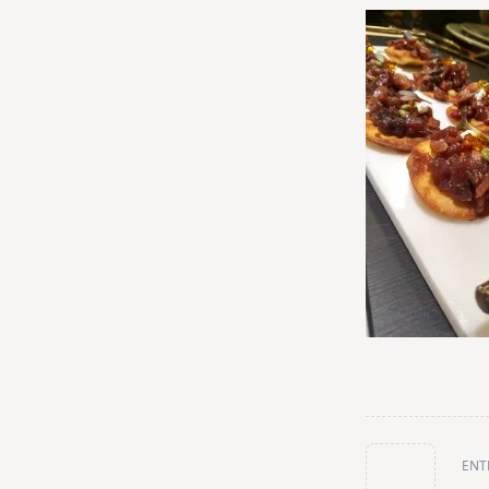
<span
ENT
class="nav-