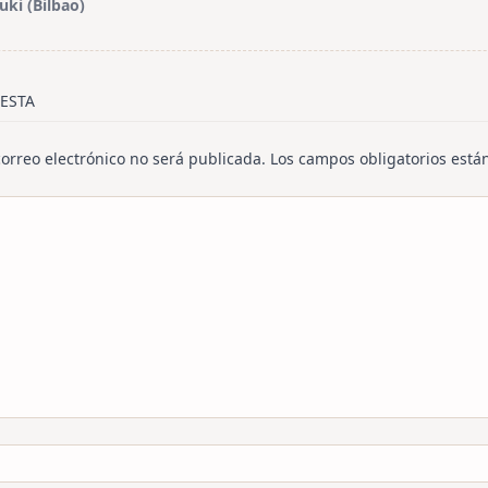
uki (Bilbao)
/span>
ESTA
correo electrónico no será publicada.
Los campos obligatorios est