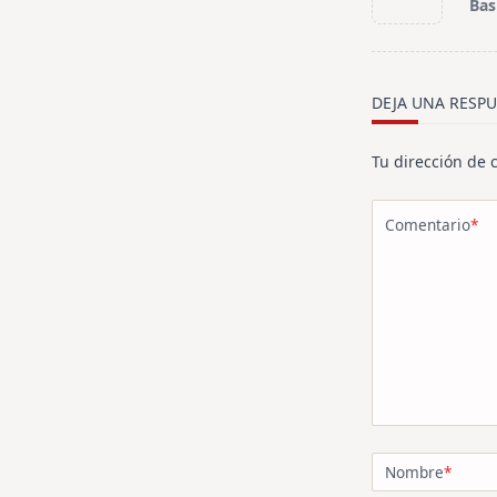
Bas
subtitle
screen-
reader-
text">Página<
DEJA UNA RESPU
Tu dirección de 
Comentario
*
Nombre
*