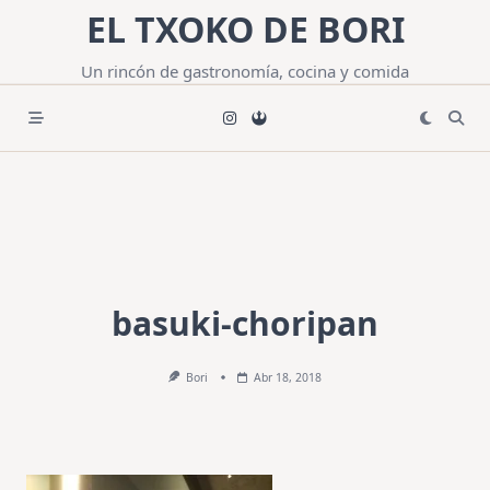
Saltar
EL TXOKO DE BORI
al
contenido
Un rincón de gastronomía, cocina y comida
basuki-choripan
Bori
Abr 18, 2018