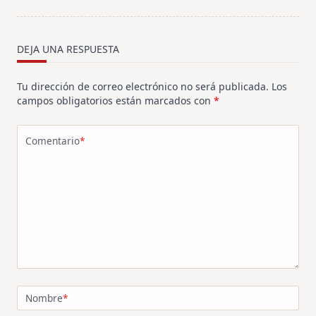
screen-
reader-
text">Página</span>
DEJA UNA RESPUESTA
Tu dirección de correo electrónico no será publicada.
Los
campos obligatorios están marcados con
*
Comentario
*
Nombre
*