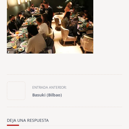
<span
ENTRADA ANTERIOR:
class="nav-
Basuki (Bilbao)
subtitle
screen-
reader-
text">Página</span>
DEJA UNA RESPUESTA