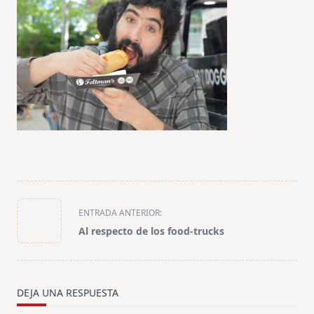
<span
ENTRADA ANTERIOR:
class="nav-
Al respecto de los food-trucks
subtitle
screen-
reader-
text">Página</span>
DEJA UNA RESPUESTA